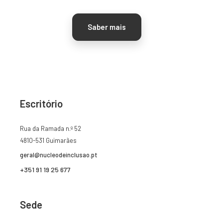
Saber mais
Escritório
Rua da Ramada n.º 52
4810-531 Guimarães
geral@nucleodeinclusao.pt
+351 91 19 25 677
Sede