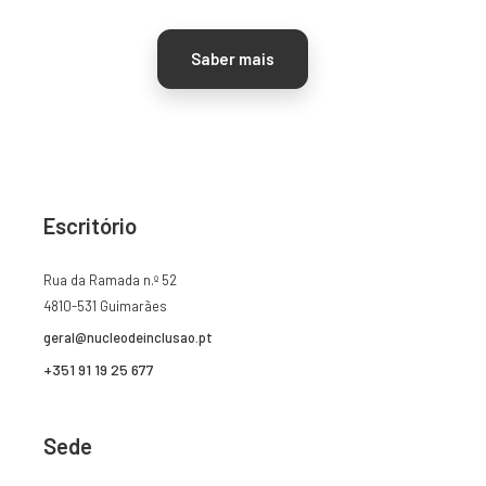
Saber mais
Escritório
Rua da Ramada n.º 52
4810-531 Guimarães
geral@nucleodeinclusao.pt
+351 91 19 25 677
Sede