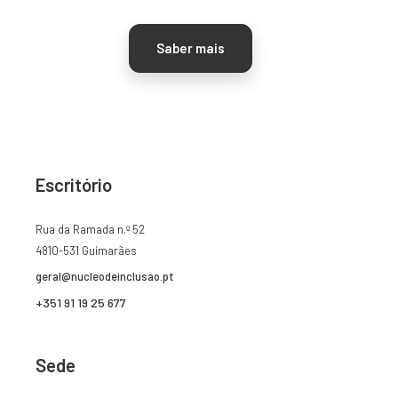
Saber mais
Escritório
Rua da Ramada n.º 52
4810-531 Guimarães
geral@nucleodeinclusao.pt
+351 91 19 25 677
Sede